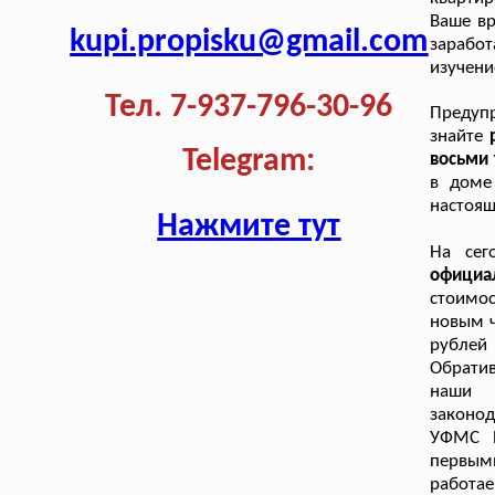
Ваше вр
kupi.propisku@gmail.com
заработ
изучени
Тел. 7-937-796-30-96
Предуп
знайте
Telegram:
восьми 
в доме 
настоящ
Нажмите тут
На сег
официа
стоимос
новым ч
рублей
Обратив
наши 
законо
УФМС Р
первым
работа