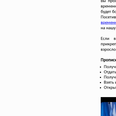
Вы прож
времен
будет б
Посети
временн
на нашу
Если в
прикреп
взросло
Прописк
Получ
Отдать
Получ
Взять
Откры