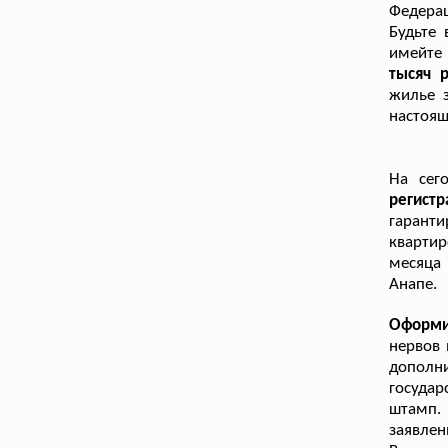
Федерац
Будьте 
имейте
тысяч р
жилье з
настоящ
На сег
регист
гаранти
квартир
месяца
Анапе.
Оформи
нервов 
дополн
госуда
штамп. 
заявлен