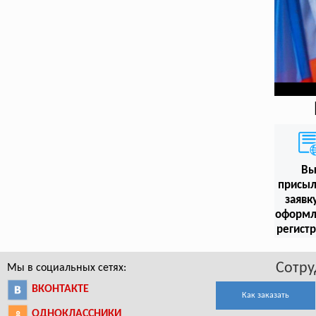
В
присыл
заявк
оформл
регист
Сотру
Мы в социальных сетях:
ВКОНТАКТЕ
Как заказать
ОДНОКЛАССНИКИ