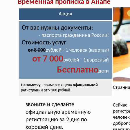
Временная прописка в Анапе
Акция
От вас нужны документы:
- паспорта гражданина России;
Стоимость услуг:
от 8 000
рублей - 1 человек (квартал)
от 7 000
рублей - 1 взрослый
Бесплатно
дети
На заметку
- примерная цена
официальной
Страниц
регистрации от 9 100 рублей
звоните и сделайте
Сейчас
регист
официальную временную
человек
регистрацию за 2 дня по
добропо
хорошей цене.
квартир